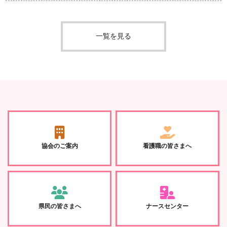
訪問看護／居宅
会員の皆さまへ
ナースセンター
研修・学会
その他
一覧を見る
令和8年度「認定看護師等派遣事業」
とちぎ訪問看護ステーションで職員を
【情報提供】 感染症法に基づく医療
9/12開催「おしごと応援フェア」のご
＜令和8年熊本地震＞日本看護協会
募集しています
措置協定締結医療機関向け 使用推奨
「災害発生に関する報告書」（第1報
申込受付終了のお知らせ
案内
期限切れ（間近）個人防護具の配布の
～第3報）
実施について
訪問看護／居宅
ナースセンター
研修・学会
病院から在宅へ ～家に帰りたい・帰
その他
【無料研修】８月～10月の研修案内
８月ハローワーク巡回相談のお知らせ
してあげたい気持ちを応援します～
会員の皆さまへ
【情報提供】宇都宮市みんなで考える
【情報提供】中東情勢を踏まえた医療
認知症月間 世界アルツハイマーデー
用手袋の備蓄放出における販売枚数の
記念講演会について
協会のご案内
看護職の皆さまへ
訪問看護／居宅
ナースセンター
研修・学会
変更について
公式Instagram開設のお知らせ
ブラッシュアップ【看護研究コース】
7月の巡回相談のお知らせ
その他
開始のお知らせ
会員の皆さまへ
【情報提供】こどもきゅーっとちぎ作
訪問看護／居宅
ナースセンター
【情報提供】地域療養支援に係る研修
品コンテストのおしらせ
県民の皆さまへ
ナースセンター
2024年度訪問看護教育ステーション
研修・学会
会等の開催について
ふれあい看護体験「芳賀赤十字病院」
事業